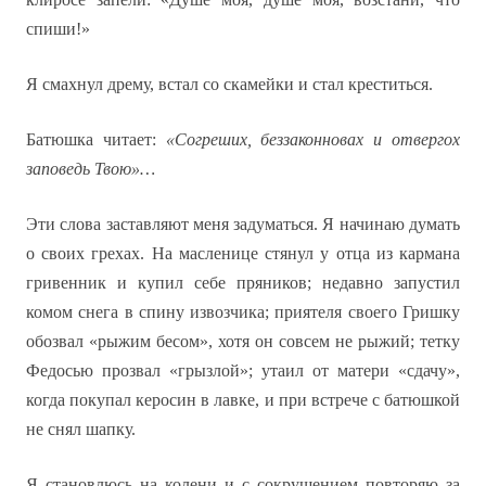
спиши!»
Я смахнул дрему, встал со скамейки и стал креститься.
Батюшка читает:
«Согреших, беззаконновах и отвергох
заповедь Твою»…
Эти слова заставляют меня задуматься. Я начинаю думать
о своих грехах. На масленице стянул у отца из кармана
гривенник и купил себе пряников; недавно запустил
комом снега в спину извозчика; приятеля своего Гришку
обозвал «рыжим бесом», хотя он совсем не рыжий; тетку
Федосью прозвал «грызлой»; утаил от матери «сдачу»,
когда покупал керосин в лавке, и при встрече с батюшкой
не снял шапку.
Я становлюсь на колени и с сокрушением повторяю за