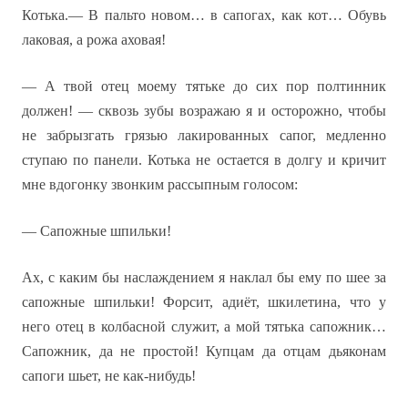
Котька.— В пальто новом… в сапогах, как кот… Обувь
лаковая, а рожа аховая!
— А твой отец моему тятьке до сих пор полтинник
должен! — сквозь зубы возражаю я и осторожно, чтобы
не забрызгать грязью лакированных сапог, медленно
ступаю по панели. Котька не остается в долгу и кричит
мне вдогонку звонким рассыпным голосом:
— Сапожные шпильки!
Ах, с каким бы наслаждением я наклал бы ему по шее за
сапожные шпильки! Форсит, адиёт, шкилетина, что у
него отец в колбасной служит, а мой тятька сапожник…
Сапожник, да не простой! Купцам да отцам дьяконам
сапоги шьет, не как-нибудь!