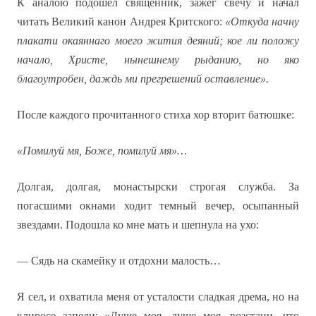
К аналою подошел священник, зажег свечу и начал
читать Великий канон Андрея Критского:
«Откуда начну
плакати окаяннаго моего жития деяний; кое ли положу
начало, Христе, нынешнему рыданию, но яко
благоутробен, даждь ми прегрешений оставление».
После каждого прочитанного стиха хор вторит батюшке:
«Помилуй мя, Боже, помилуй мя»…
Долгая, долгая, монастырски строгая служба. За
погасшими окнами ходит темный вечер, осыпанный
звездами. Подошла ко мне мать и шепнула на ухо:
— Сядь на скамейку и отдохни малость…
Я сел, и охватила меня от усталости сладкая дрема, но на
клиросе запели: «Душе моя, душе моя, возстани, что