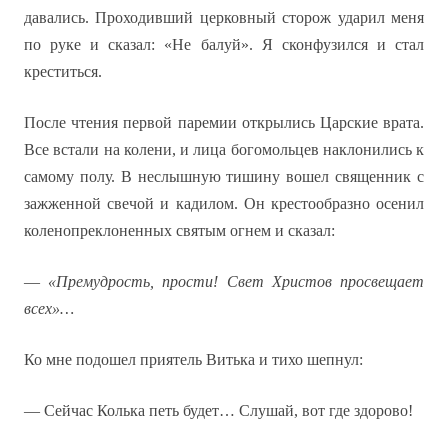
давались. Проходивший церковный сторож ударил меня
по руке и сказал: «Не балуй». Я сконфузился и стал
креститься.
После чтения первой паремии открылись Царские врата.
Все встали на колени, и лица богомольцев наклонились к
самому полу. В неслышную тишину вошел священник с
зажженной свечой и кадилом. Он крестообразно осенил
коленопреклоненных святым огнем и сказал:
—
«Премудрость, прости! Свет Христов просвещает
всех»…
Ко мне подошел приятель Витька и тихо шепнул:
— Сейчас Колька петь будет… Слушай, вот где здорово!