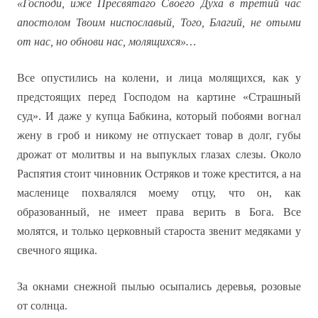
«Господи, иже Пресвятаго Своего Духа в третий час
апостолом Твоим ниспославый, Того, Благий, не отыми
от нас, но обнови нас, молящихся»…
Все опустились на колени, и лица молящихся, как у
предстоящих перед Господом на картине «Страшный
суд». И даже у купца Бабкина, который побоями вогнал
жену в гроб и никому не отпускает товар в долг, губы
дрожат от молитвы и на выпуклых глазах слезы. Около
Распятия стоит чиновник Остряков и тоже крестится, а на
масленице похвалялся моему отцу, что он, как
образованный, не имеет права верить в Бога. Все
молятся, и только церковный староста звенит медяками у
свечного ящика.
За окнами снежной пылью осыпались деревья, розовые
от солнца.