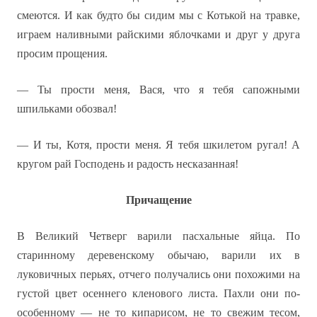
смеются. И как будто бы сидим мы с Котькой на травке,
играем наливными райскими яблочками и друг у друга
просим прощения.
— Ты прости меня, Вася, что я тебя сапожными
шпильками обозвал!
— И ты, Котя, прости меня. Я тебя шкилетом ругал! А
кругом рай Господень и радость несказанная!
Причащение
В Великий Четверг варили пасхальные яйца. По
старинному деревенскому обычаю, варили их в
луковичных перьях, отчего получались они похожими на
густой цвет осеннего кленового листа. Пахли они по-
особенному — не то кипарисом, не то свежим тесом,