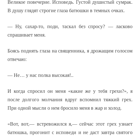
Великое повечерие. Исповедь. Густой душистый сумрак.
В душу глядят строгие глаза батюшки в темных очках.
— Ну, сахар-то, поди, таскал без спросу? — ласково
спрашивает меня.
Боясь поднять глаза на священника, я дрожащим голосом
отвечаю:
— Не… у нас полка высокая!..
И когда спросил он меня «какие же у тебя грехи?», я
после долгого молчания вдруг вспомнил тяжкий грех.
При одной мысли о нем бросило меня в жар и холод.
«Вот, вот,— встревожился я,— сейчас этот грех узнает
батюшка, прогонит с исповеди и не даст завтра святого