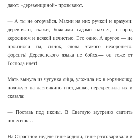
дают: «деревенщиной» прозывают.
— А ты не огорчайся. Махни на них ручкой и вразуми:
деревня-то, скажи, Божьими садами пахнет, а город
керосином и всякой нечистью. Это одно. А другое — не
произноси ты, сынок, слова этакого нехорошего:
форсить! Деревенского языка не бойся,— он тоже от
Господа идет!
Мать вынула из чугунка яйца, уложила их в корзиночку,
похожую на ласточкино гнездышко, перекрестила их и
сказала:
— Поставь под иконы. В Светлую заутреню святить
понесешь…
На Страстной неделе тише ходили, тише разговаривали и