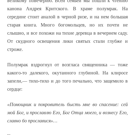
великому повечерию. Всей семьей мы пошли к чтению
канона Андрея Критского. В храме полумрак. На
середине стоит аналой в черной ризе, и на нем большая
старая книга. Много богомольцев, но их почти не
слышно, и все похожи на тихие деревца в вечернем саду.
От скудного освещения лики святых стали глубже и
строже.
Полумрак вздрогнул от возгласа священника — тоже
какого-то далекого, окутанного глубиной. На клиросе
запели,— тихо-тихо и до того печально, что защемило в
сердце:
«Помощник и покровитель бысть мне во спасение: сей
мой Бог, и прославлю Его, Бог Отца моего, и вознесу Его,
славно бо прославися»…