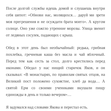
После долгой службы идешь домой и слушаешь внутри
себя шепот: «Обнови нас, молящихся… даруй ми зрети
моя прегрешения и не осуждати брата моего». А кругом
солнце. Оно уже сожгло утренние морозы. Улица звенит
от ледяных сосулек, падающих с крыш.
Обед в этот день был необычайный: редька, грибная
похлебка, гречневая каша без масла и чай яблочный.
Перед тем как сесть за стол, долго крестились перед
иконами. Обедал у нас нищий старичок Яков, и он
сказывал: «В монастырях, по правилам святых отцов, на
Великий пост положено сухоястие, хлеб да вода… А
святой Ерм со своими учениками вкушали пищу
единожды в день и только вечером»…
Я задумался над словами Якова и перестал есть.