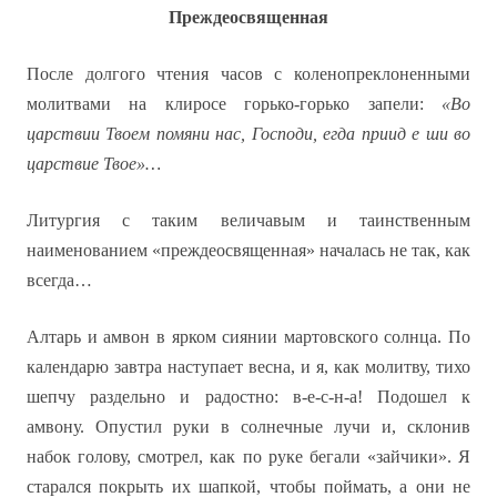
Преждеосвященная
После долгого чтения часов с коленопреклоненными
молитвами на клиросе горько-горько запели:
«Во
царствии Твоем помяни нас, Господи, егда приид e ши во
царствие Твое»…
Литургия с таким величавым и таинственным
наименованием «преждеосвященная» началась не так, как
всегда…
Алтарь и амвон в ярком сиянии мартовского солнца. По
календарю завтра наступает весна, и я, как молитву, тихо
шепчу раздельно и радостно: в-е-с-н-а! Подошел к
амвону. Опустил руки в солнечные лучи и, склонив
набок голову, смотрел, как по руке бегали «зайчики». Я
старался покрыть их шапкой, чтобы поймать, а они не