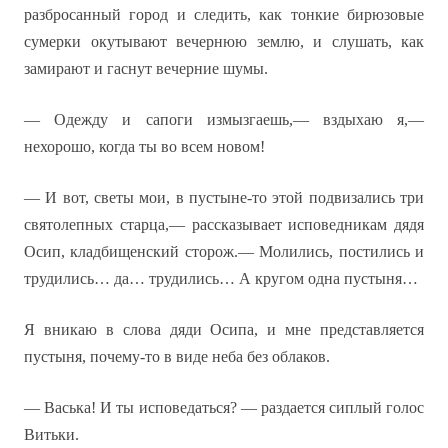
разбросанный город и следить, как тонкие бирюзовые
сумерки окутывают вечернюю землю, и слушать, как
замирают и гаснут вечерние шумы.
— Одежду и сапоги измызгаешь,— вздыхаю я,—
нехорошо, когда ты во всем новом!
— И вот, светы мои, в пустыне-то этой подвизались три
святолепных старца,— рассказывает исповедникам дядя
Осип, кладбищенский сторож.— Молились, постились и
трудились… да… трудились… А кругом одна пустыня…
Я вникаю в слова дяди Осипа, и мне представляется
пустыня, почему-то в виде неба без облаков.
— Васька! И ты исповедаться? — раздается сиплый голос
Витьки.