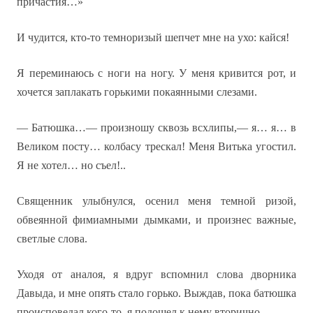
причастия…»
И чудится, кто-то темноризый шепчет мне на ухо: кайся!
Я переминаюсь с ноги на ногу. У меня кривится рот, и
хочется заплакать горькими покаянными слезами.
— Батюшка…— произношу сквозь всхлипы,— я… я… в
Великом посту… колбасу трескал! Меня Витька угостил.
Я не хотел… но съел!..
Священник улыбнулся, осенил меня темной ризой,
обвеянной фимиамными дымками, и произнес важные,
светлые слова.
Уходя от аналоя, я вдруг вспомнил слова дворника
Давыда, и мне опять стало горько. Выждав, пока батюшка
происповедал кого-то, я подошел к нему вторично.