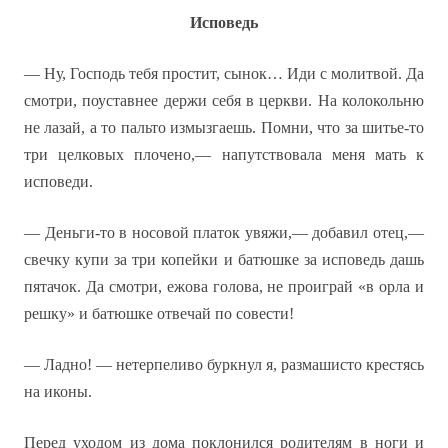
Исповедь
— Ну, Господь тебя простит, сынок… Иди с молитвой. Да
смотри, поуставнее держи себя в церкви. На колокольню
не лазай, а то пальто измызгаешь. Помни, что за шитье-то
три целковых плочено,— напутствовала меня мать к
исповеди.
— Деньги-то в носовой платок увяжи,— добавил отец,—
свечку купи за три копейки и батюшке за исповедь дашь
пятачок. Да смотри, ежова голова, не проиграй «в орла и
решку» и батюшке отвечай по совести!
— Ладно! — нетерпеливо буркнул я, размашисто крестясь
на иконы.
Перед уходом из дома поклонился родителям в ноги и