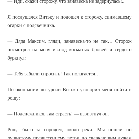
— Иди, скажи сторожу, что занавеска не задернулась!..
Я послушался Витьку и подошел к сторожу, снимавшему
огарки с подсвечника.
— Дядя Максим, гляди, занавеска-то не так… Сторож
посмотрел на меня из-под косматых бровей и сердито
буркнул:
— Тебя забыли спросить! Так полагается…
По окончании литургии Витька уговорил меня пойти в
рощу:
— Подснежников там страсть! — взвизгнул он.
Роща была за городом, около реки. Мы пошли по
душистому предвесеннему ветру, по сверкающим лужам