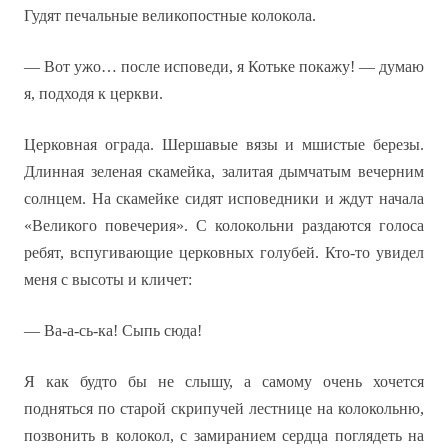
Гудят печальные великопостные колокола.
— Вот ужо… после исповеди, я Котьке покажу! — думаю
я, подходя к церкви.
Церковная ограда. Шершавые вязы и мшистые березы.
Длинная зеленая скамейка, залитая дымчатым вечерним
солнцем. На скамейке сидят исповедники и ждут начала
«Великого повечерия». С колокольни раздаются голоса
ребят, вспугивающие церковных голубей. Кто-то увидел
меня с высоты и кличет:
— Ва-а-сь-ка! Сыпь сюда!
Я как будто бы не слышу, а самому очень хочется
подняться по старой скрипучей лестнице на колокольню,
позвонить в колокол, с замиранием сердца поглядеть на