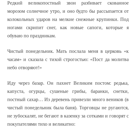
Редкий великопостный звон разбивает скованное
морозом солнечное утро, и оно будто бы рассыпается от
колокольных ударов на мелкие снежные крупинки. Под
ногами скрипит снег, как новые сапоги, которые я
обуваю по праздникам.
Чистый понедельник. Мать послала меня в церковь «к
часам» и сказала с тихой строгостью: «Пост да молитва
небо отворяют!»
Иду через базар. Он пахнет Великим постом: редька,
капуста, огурцы, сушеные грибы, баранки, снетки,
постный сахар… Из деревень привезли много веников (в
чистый понедельник была баня). Торговцы не ругаются,
не зубоскалят, не бегают в казенку за сотками и говорят с
покупателями тихо и великатно: