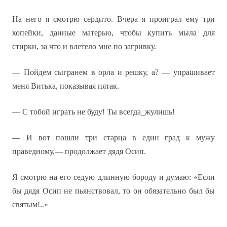
На него я смотрю сердито. Вчера я проиграл ему три
копейки, данные матерью, чтобы купить мыла для
стирки, за что и влетело мне по загривку.
— Пойдем сыгранем в орла и решку, а? — упрашивает
меня Витька, показывая пятак.
— С тобой играть не буду! Ты всегда_жулишь!
— И вот пошли три старца в един град к мужу
праведному,— продолжает дядя Осип.
Я смотрю на его седую длинную бороду и думаю: «Если
бы дядя Осип не пьянствовал, то он обязательно был бы
святым!..»