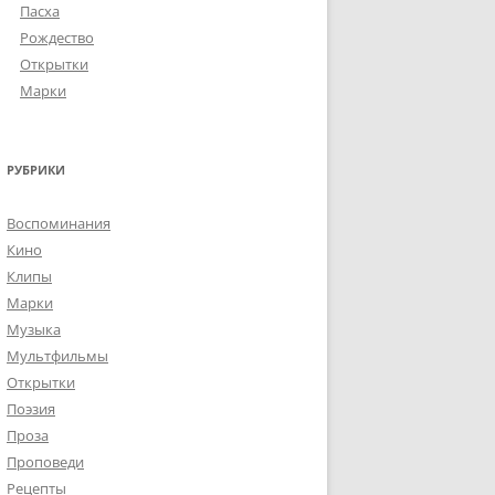
Пасха
Рождество
Открытки
Марки
РУБРИКИ
Воспоминания
Кино
Клипы
Марки
Музыка
Мультфильмы
Открытки
Поэзия
Проза
Проповеди
Рецепты