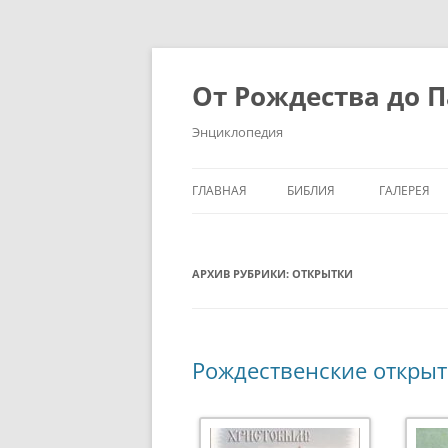
Перейти
к
содержимому
От Рождества до 
Энциклопедия
ГЛАВНАЯ
БИБЛИЯ
ГАЛЕРЕЯ
ПАСХА
МАРКИ
АРХИВ РУБРИКИ:
ОТКРЫТКИ
РОЖДЕСТВО
ОТКРЫТКИ
ПАСХА
РОЖДЕСТ
Рождественские открыт