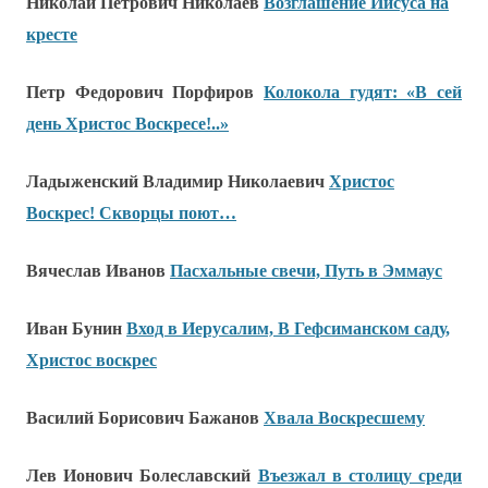
Николай Петрович Николаев
Возглашение Иисуса на
кресте
Петр Федорович Порфиров
Колокола гудят: «В сей
день Христос Воскресе!..»
Ладыженский Владимир Николаевич
Христос
Воскрес! Скворцы поют…
Вячеслав Иванов
Пасхальные свечи, Путь в Эммаус
Иван Бунин
Вход в Иерусалим, В Гефсиманском саду,
Христос воскрес
Василий Борисович Бажанов
Хвала Воскресшему
Лев Ионович Болеславский
Въезжал в столицу среди