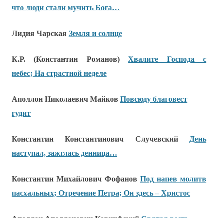
что люди стали мучить Бога…
Лидия Чарская
Земля и солнце
К.Р. (Константин Романов)
Хвалите Господа с
небес; На страстной неделе
Аполлон Николаевич Майков
Повсюду благовест
гудит
Константин Константинович Случевский
День
наступал, зажглась денница…
Константин Михайлович Фофанов
Под напев молитв
пасхальных; Отречение Петра; Он здесь – Христос