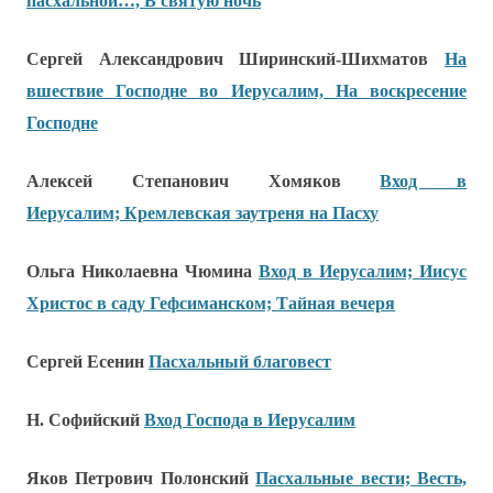
пасхальной…, В святую ночь
Сергей Александрович Ширинский-Шихматов
На
вшествие Господне во Иерусалим, На воскресение
Господне
Алексей Степанович Хомяков
Вход в
Иерусалим; Кремлевская заутреня на Пасху
Ольга Николаевна Чюмина
Вход в Иерусалим; Иисус
Христос в саду Гефсиманском; Тайная вечеря
Сергей Есенин
Пасхальный благовест
Н. Софийский
Вход Господа в Иерусалим
Яков Петрович Полонский
Пасхальные вести; Весть,