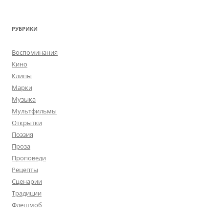
РУБРИКИ
Воспоминания
Кино
Клипы
Марки
Музыка
Мультфильмы
Открытки
Поэзия
Проза
Проповеди
Рецепты
Сценарии
Традиции
Флешмоб