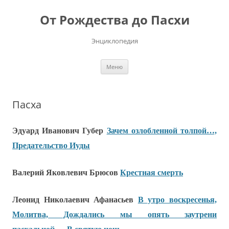
Перейти
к
От Рождества до Пасхи
содержимому
Энциклопедия
Меню
Пасха
Эдуард Иванович Губер
Зачем озлобленной толпой…,
Предательство Иуды
Валерий Яковлевич Брюсов
Крестная смерть
Леонид Николаевич Афанасьев
В утро воскресенья,
Молитва, Дождались мы опять заутрени