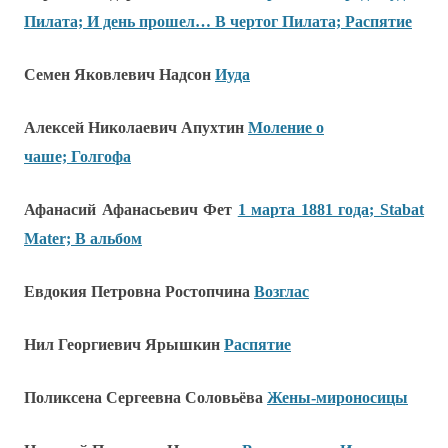
Пилата; И день прошел… В чертог Пилата; Распятие
Семен Яковлевич Надсон
Иуда
Алексей Николаевич Апухтин
Моление о
чаше; Голгофа
Афанасий Афанасьевич Фет
1 марта 1881 года; Stabat
Mater; В альбом
Евдокия Петровна Ростопчина
Возглас
Нил Георгиевич Ярышкин
Распятие
Поликсена Сергеевна Соловьёва
Жены-мироносицы