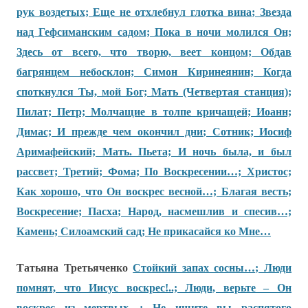
рук воздетых; Еще не отхлебнул глотка вина; Звезда
над Гефсиманским садом; Пока в ночи молился Он;
Здесь от всего, что творю, веет концом; Обдав
багрянцем небосклон; Симон Киринеянин; Когда
споткнулся Ты, мой Бог; Мать (Четвертая станция);
Пилат; Петр; Молчащие в толпе кричащей; Иоанн;
Димас; И прежде чем окончил дни
; Сотник; Иосиф
Аримафейский; Мать. Пьета; И ночь была, и был
рассвет; Третий; Фома; По Воскресении…; Христос;
Как хорошо, что Он воскрес весной…; Благая весть;
Воскресение; Пасха; Народ, насмешлив и спесив…;
Камень; Силоамский сад; Не прикасайся ко Мне…
Татьяна Третьяченко
Стойкий запах сосны…; Люди
помнят, что Иисус воскрес!..; Люди, верьте – Он
воскрес из мертвых…; Не ищите вы распятого