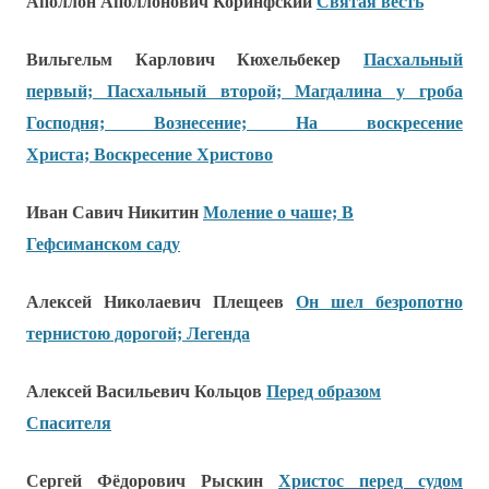
Аполлон Аполлонович Коринфский
Святая весть
Вильгельм Карлович Кюхельбекер
Пасхальный
первый; Пасхальный второй; Магдалина у гроба
Господня; Вознесение; На воскресение
Христа; Воскресение Христово
Иван Савич Никитин
Моление о чаше; В
Гефсиманском саду
Алексей Николаевич Плещеев
Он шел безропотно
тернистою дорогой; Легенда
Алексей Васильевич Кольцов
Перед образом
Спасителя
Сергей Фёдорович Рыскин
Христос перед судом