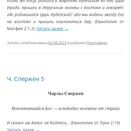
Когда же Иисус родился в Вифлееме Иудейском во дни царя
Ирода, пришли в Иерусалим волхвы с востока и говорят:
где родившийся Царь Иудейский? ибо мы видели звезду Его
на востоке и пришли поклониться Ему
. (Евангелие от
Матфея 2:1-2)
Читать далее
→
Запись опубликована
02.08.2023
в рубрике
Проповеди
.
Ч. Спержен 5
Чарльз Спержен
Воплотившийся Бог — освободил человека от страха
И сказал им Ангел: не бойтесь…
(Евангелие от Луки 2:10)
Читать далее
→