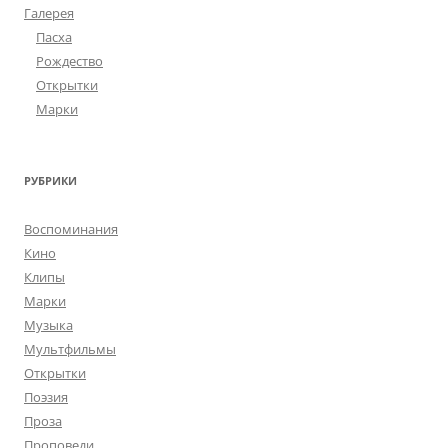
Галерея
Пасха
Рождество
Открытки
Марки
РУБРИКИ
Воспоминания
Кино
Клипы
Марки
Музыка
Мультфильмы
Открытки
Поэзия
Проза
Проповеди