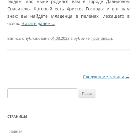
людям: ибо ныне родился вам в городе Давидовом
Спаситель, Который есть Христос Господь; и вот вам
знак: вы найдёте Младенца в пеленах, лежащего в
яслях.
Читать далее
→
Запись опубликована
01.08.2023
в рубрике
Проповеди
.
Навигация
Следующие записи
→
по
Найти:
записям
СТРАНИЦЫ
Главная