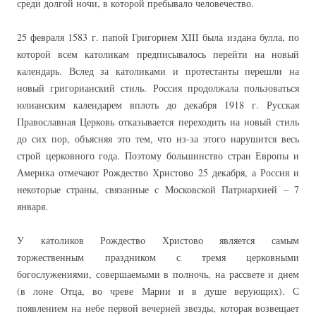
среди долгой ночи, в которой пребывало человечество.
25 февраля 1583 г. папой Григорием XIII была издана булла, по
которой всем католикам предписывалось перейти на новый
календарь. Вслед за католиками и протестанты перешли на
новый григорианский стиль. Россия продолжала пользоваться
юлианским календарем вплоть до декабря 1918 г. Русская
Православная Церковь отказывается переходить на новый стиль
до сих пор, объясняя это тем, что из-за этого нарушится весь
строй церковного года. Поэтому большинство стран Европы и
Америка отмечают Рождество Христово 25 декабря, а Россия и
некоторые страны, связанные с Московской Патриархией – 7
января.
У католиков Рождество Христово является самым
торжественным праздником с тремя церковными
богослужениями, совершаемыми в полночь, на рассвете и днем
(в лоне Отца, во чреве Марии и в душе верующих). С
появлением на небе первой вечерней звезды, которая возвещает