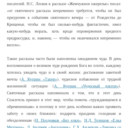
писателей. Н.С. Лесков в рассказе «Жемчужное ожерелье» писал:
«от святочного рассказа непременно требуется, чтобы он был
приурочен к событиям святочного вечера — от Рождества до
Крещенья, чтобы он был сколько-нибудь фантастичен, имел
какую-нибудь мораль, хоть вроде опровержения вредного
предрассудка, и, наконец — чтобы он оканчивался непременно
весело».
Такие рассказы часто были наполнены ожиданием чуда. В день
воспоминания о великом чуде рождения Бога во плоти, каждому
хотелось увидеть чудо и в своей жизни: достижение заветной
мечты (
А. Куприн «Тапер»
), чудесное избавление от трудной
жизненной ситуации (
А. Куприн «Чудесный доктор»
).
Святочные рассказы напоминали о том, что в этот день
Спаситель пришел в этот мир, чтобы помочь «труждающимся и
обремененным» и поэтому в этот день особенно важно проявить
заботу о своих ближних: подарить праздник голодным и
обездоленным (
Н. Поздняков «Без елки»
,
Н.Д. Телешов «Елка
Митрича»
,
Л. Андреев «Ангелочек»
,
Г.Х. Андерсен «Девочка со