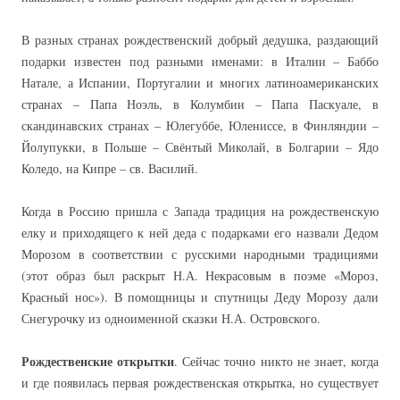
В разных странах рождественский добрый дедушка, раздающий
подарки известен под разными именами: в Италии – Баббо
Натале, а Испании, Португалии и многих латиноамериканских
странах – Папа Ноэль, в Колумбии – Папа Паскуале, в
скандинавских странах – Юлегуббе, Юлениссе, в Финляндии –
Йолупукки, в Польше – Свёнтый Миколай, в Болгарии – Ядо
Коледо, на Кипре – св. Василий.
Когда в Россию пришла с Запада традиция на рождественскую
елку и приходящего к ней деда с подарками его назвали Дедом
Морозом в соответствии с русскими народными традициями
(этот образ был раскрыт Н.А. Некрасовым в поэме «Мороз,
Красный нос»). В помощницы и спутницы Деду Морозу дали
Снегурочку из одноименной сказки Н.А. Островского.
Рождественские открытки
. Сейчас точно никто не знает, когда
и где появилась первая рождественская открытка, но существует