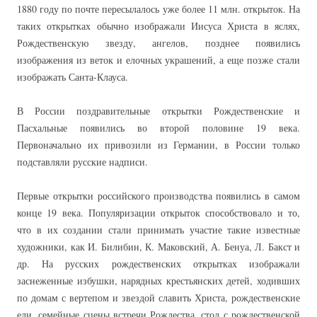
1880 году по почте пересылалось уже более 11 млн. открыток. На
таких открытках обычно изображали Иисуса Христа в яслях,
Рождественскую звезду, ангелов, позднее появились
изображения из веток и елочных украшений, а еще позже стали
изображать Санта-Клауса.
В России поздравительные открытки Рождественские и
Пасхальные появились во второй половине 19 века.
Первоначально их привозили из Германии, в России только
подставляли русские надписи.
Первые открытки российского производства появились в самом
конце 19 века. Популяризации открыток способствовало и то,
что в их создании стали принимать участие такие известные
художники, как И. Билибин, К. Маковский, А. Бенуа, Л. Бакст и
др. На русских рождественских открытках изображали
заснеженные избушки, нарядных крестьянских детей, ходивших
по домам с вертепом и звездой славить Христа, рождественские
ели, семейные сцены встречи Рождества, стол с рождественской