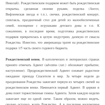
Николай). Рождественским подарком может быть рождественская
открытка, сделанная своими руками, поделка (Ангел,
Вифлеемская звезда и т.п.), свечки, рождественский концерт,
спектакль, праздничный стол для детей из малообеспеченных
семей, посещение с игрушками детского дома и т.п. К
сожалению, в последнее время, подготовка рождественских
подарков превратилась в целую индустрию, далекую от смысла
Рождества. Известно, что американцы тратят на рождественские
подарки 1/5 часть своего годового бюджета.
Рождественский венок
. В католических и лютеранских странах
принято отмечать Адвент (adventus (лат.) обозначает прибытие,
наступление). Предрождественский Адвент означает радостное
ожидание прихода Спасителя в мир. За четыре недели до
празднования Рождества зажигают первую из четырех свечей на
рождественском венке. Начинается первый Адвент. В церкви и
дома поют торжественные гимны Адвента. Затем каждую неделю
зажигают еще по одной свече. Таким образом, можно видеть,
сколько осталось ждать Рождества. А в последнее воскресенье