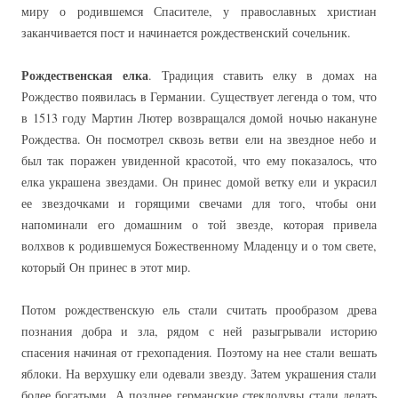
миру о родившемся Спасителе, у православных христиан
заканчивается пост и начинается рождественский сочельник.
Рождественская елка
. Традиция ставить елку в домах на
Рождество появилась в Германии. Существует легенда о том, что
в 1513 году Мартин Лютер возвращался домой ночью накануне
Рождества. Он посмотрел сквозь ветви ели на звездное небо и
был так поражен увиденной красотой, что ему показалось, что
елка украшена звездами. Он принес домой ветку ели и украсил
ее звездочками и горящими свечами для того, чтобы они
напоминали его домашним о той звезде, которая привела
волхвов к родившемуся Божественному Младенцу и о том свете,
который Он принес в этот мир.
Потом рождественскую ель стали считать прообразом древа
познания добра и зла, рядом с ней разыгрывали историю
спасения начиная от грехопадения. Поэтому на нее стали вешать
яблоки. На верхушку ели одевали звезду. Затем украшения стали
более богатыми. А позднее германские стеклодувы стали делать