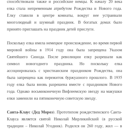
способствовали также и российские немцы. К началу 20 века
елка стала непременным атрибутом Рождества и Нового года.
Елку ставили в центре комнаты, вокруг нее устраивали
многолюдный и шумный праздник. В богатых домах было
принято приглашать на праздник детей прислуги.
Поскольку елка имела немецкое происхождение, во время первой
мировой войны в 1914 году она была запрещена Указом
Святейшего Синода. После революции елку разрешали как
символ новогоднего праздника. Но поскольку елка
ассоциировалась с христианским праздником Рождества, она
была запрещена как пережиток буржуазного прошлого. В 1935
году елка была вновь разрешена вместе с праздником Нового
года. Однако восьмиконечную Вифлеемскую звезду на макушки
елки заменили на пятиконечную советскую звезду.
Санта-Клаус (Дед Мороз)
. Прототипом рождественского Санта-
Клауса является святой Николай Мирликийский (в русской
традиции – Николай Угодник). Родился он 260 году, жил — в