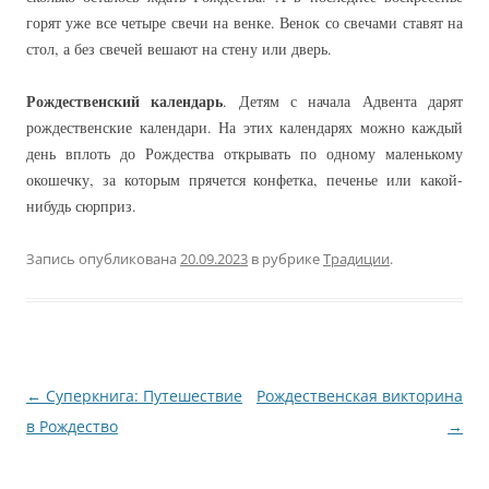
горят уже все четыре свечи на венке. Венок со свечами ставят на
стол, а без свечей вешают на стену или дверь.
Рождественский календарь
. Детям с начала Адвента дарят
рождественские календари. На этих календарях можно каждый
день вплоть до Рождества открывать по одному маленькому
окошечку, за которым прячется конфетка, печенье или какой-
нибудь сюрприз.
Запись опубликована
20.09.2023
в рубрике
Традиции
.
Навигация
←
Суперкнига: Путешествие
Рождественская викторина
по
в Рождество
→
записям