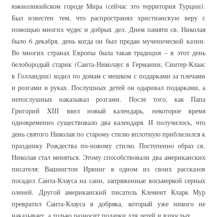
южноликийском городе Мира (сейчас это территория Турции).
Был известен тем, что распространял христианскую веру с
помощью многих чудес и добрых дел. Днем памяти св. Николая
было 6 декабря, день когда он был предан мученической казни.
Во многих странах Европы была такая традиция – в этот день
белобородый старик (Санта-Николаус в Германии, Синтер-Клаас
в Голландии) ходил по домам с мешком с подарками за плечами
и розгами в руках. Послушных детей он одаривал подарками, а
непослушных наказывал розгами. После того, как Папа
Григорий XIII ввел новый календарь, некоторое время
одновременно существовало два календаря. И получилось, что
день святого Николая по старому стилю вплотную приблизился к
празднику Рождества по-новому стилю. Постепенно образ св.
Николая стал меняться. Этому способствовали два американских
писателя: Вашингтон Ирвинг в одном из своих рассказов
посадил Санта-Клауса на сани, запряженные восьмеркой серных
оленей. Другой американский писатель Клемент Кларк Мур
превратил Санта-Клауса в добряка, который уже никого не
наказывает, а только разносит подарки для детей и взрослых.