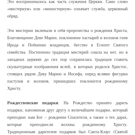
Это воспринималось как часть служения Церкви. Само слово
«мистериум» или «министериум» означает служба, церковный
обряд.
Эти мистерии включали в себя пророчества о рождения Христа,
Благовещение Деве Марии, поклонение пастырей и волхвов гнев
Ирода и Побиение младенцев, бегство в Египет Святого
семейства. Постепенно традиция мистерий сошла на нет, но в
западных церквях до сих пор сохранилась традиция ставить
скульптурные изображения яслей, в которых родился Христос,
стоящих рядом Деву Марию и Иосифа, перед яслями фигурки
пастухов и волхвов, пришедших поклонится рожденному
Христу.
Рождественские подарки
. На Рождество принято дарить
подарки, напоминая друг другу о величайшем подарке, который
преподнес нам Бог – рождение Спасителя, а также о тех дарах,
которые преподнесли волхвы рожденному Христу.
Традиционным дарителем подарков был Санта-Клаус (Святой