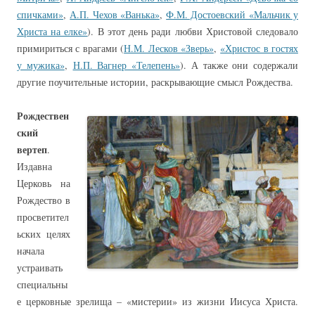
спичками»
,
А.П. Чехов «Ванька»
,
Ф.М. Достоевский «Мальчик у
Христа на елке»
). В этот день ради любви Христовой следовало
примириться с врагами (
Н.М. Лесков «Зверь»
,
«Христос в гостях
у мужика»
,
Н.П. Вагнер «Телепень»
). А также они содержали
другие поучительные истории, раскрывающие смысл Рождества.
Рождествен
ский
вертеп
.
Издавна
Церковь на
Рождество в
просветител
ьских целях
начала
устраивать
специальны
е церковные зрелища – «мистерии» из жизни Иисуса Христа.